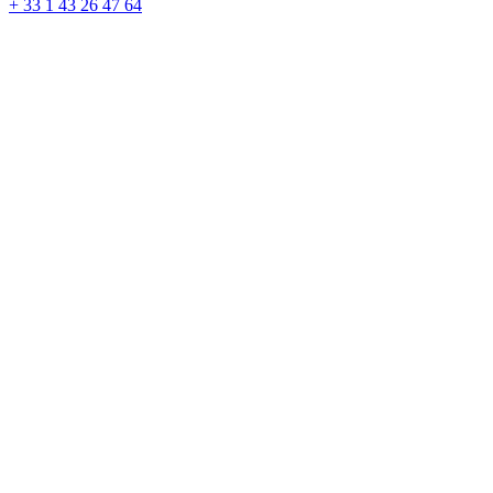
+ 33 1 43 26 47 64